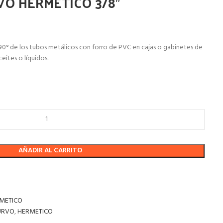
O HERMETICO 3/8″
s 90° de los tubos metálicos con forro de PVC en cajas o gabinetes de
eites o líquidos.
AÑADIR AL CARRITO
METICO
URVO
,
HERMETICO