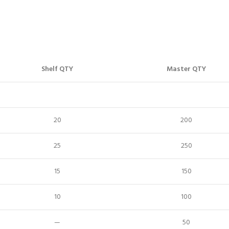
Shelf QTY
Master QTY
20
200
25
250
15
150
10
100
—
50