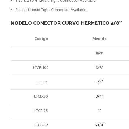
Size 1/2 to 4” Liquid Tight Connector Available.
Straight Liquid Tight Connector Available.
MODELO CONECTOR CURVO HERMETICO 3/8″
Codigo
Medida
inch
LTCE-100
3/8”
LTCE-15
1/2”
LTCE-20
3/4”
LTCE-25
1”
LTCE-32
1-1/4”