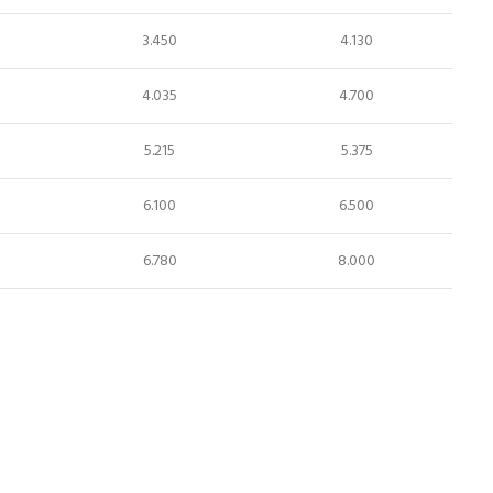
3.450
4.130
4.035
4.700
5.215
5.375
6.100
6.500
6.780
8.000