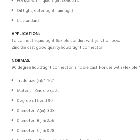
For use with liquid tight conduits.
Oil tight, eater tight, rain tight.
UL standard
APPLICATION:
To connect liquid tight flexible conduit with junction box.
Zinc die cast good quality liquid tight connector.
NORMAS:
90 degree liquidtight connector, zinc die cast. For use with Flexible
Trade size (in): 1-1/2”
Material: Zinc die cast.
Degree of bend 90
Diameter_A(in): 3.38
Diameter_B(in): 2.56
Diameter_C(in): 0.78