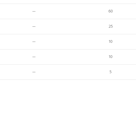
—
60
—
25
—
10
—
10
—
5