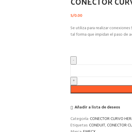
CONECTOR CURV
S/
0.00
Se utiliza para realizar conexione
tal forma que impidan el paso de ac
Añadir a lista de deseos
Categoría:
CONECTOR CURVO HER
Etiquetas:
CONDUIT
,
CONECTOR C
Marca:
EMECX