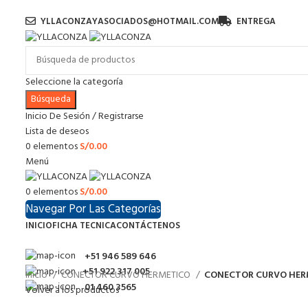
YLLACONZAYASOCIADOS@HOTMAIL.COM
ENTREGA
Seleccione la categoría
Búsqueda
Inicio De Sesión / Registrarse
Lista de deseos
0
elementos
S/
0.00
Menú
0
elementos
S/
0.00
Navegar Por Las Categorías
INICIO
FICHA TECNICA
CONTÁCTENOS
+51 946 589 646
+51 922 317 005
Inicio
CONECTOR CURVO HERMETICO
CONECTOR CURVO HER
01 460 3565
Volver a los productos