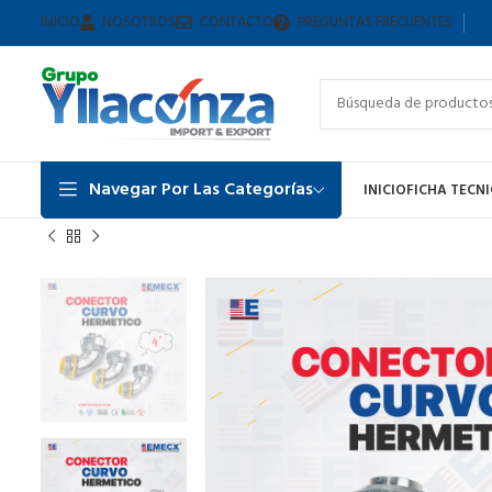
INICIO
NOSOTROS
CONTACTO
PREGUNTAS FRECUENTES
Navegar Por Las Categorías
INICIO
FICHA TECN
Inicio
CONECTOR CURVO HERMETICO
CONECTOR CURVO HERME