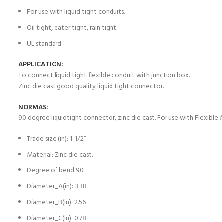
For use with liquid tight conduits.
Oil tight, eater tight, rain tight.
UL standard
APPLICATION:
To connect liquid tight flexible conduit with junction box.
Zinc die cast good quality liquid tight connector.
NORMAS:
90 degree liquidtight connector, zinc die cast. For use with Flexible
Trade size (in): 1-1/2”
Material: Zinc die cast.
Degree of bend 90
Diameter_A(in): 3.38
Diameter_B(in): 2.56
Diameter_C(in): 0.78