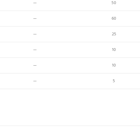
—
50
—
60
—
25
—
10
—
10
—
5