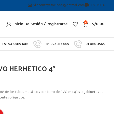
yllaconzayasociados@hotmail.com
ENTREGA
0
Inicio De Sesión / Registrarse
S/
0.00
+51 946 589 646
+51 922 317 005
01 460 3565
O HERMETICO 4″
s 90° de los tubos metálicos con forro de PVC en cajas o gabinetes de
eites o líquidos.