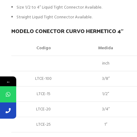
Size 1/2 to 4” Liquid Tight Connector Available.
Straight Liquid Tight Connector Available.
MODELO CONECTOR CURVO HERMETICO 4″
Codigo
Medida
inch
LTCE-100
3/8”
←
LTCE-15
1/2”
LTCE-20
3/4”
LTCE-25
1”