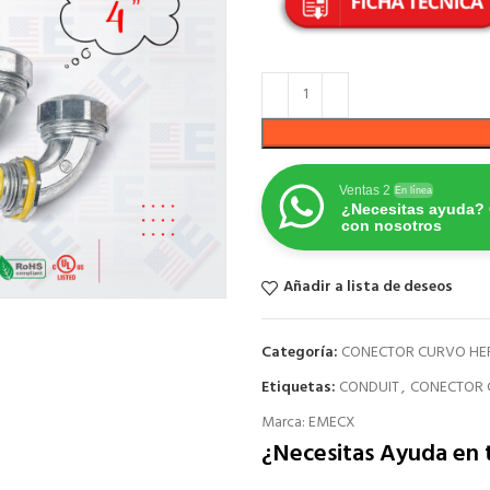
Ventas 2
En línea
¿Necesitas ayuda?
con nosotros
Añadir a lista de deseos
Categoría:
CONECTOR CURVO HE
Etiquetas:
CONDUIT
,
CONECTOR
Marca:
EMECX
¿Necesitas Ayuda en