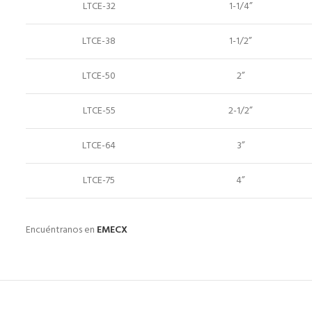
LTCE-32
1-1/4”
LTCE-38
1-1/2”
LTCE-50
2”
LTCE-55
2-1/2”
LTCE-64
3”
LTCE-75
4”
Encuéntranos en
EMECX