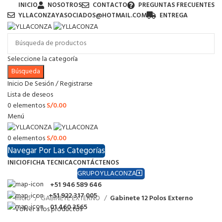
INICIO
NOSOTROS
CONTACTO
PREGUNTAS FRECUENTES
YLLACONZAYASOCIADOS@HOTMAIL.COM
ENTREGA
Seleccione la categoría
Búsqueda
Inicio De Sesión / Registrarse
Lista de deseos
0
elementos
S/
0.00
Menú
0
elementos
S/
0.00
Navegar Por Las Categorías
INICIO
FICHA TECNICA
CONTÁCTENOS
GRUPOYLLACONZA
+51 946 589 646
+51 922 317 005
Inicio
GABINETE EXTERNO
Gabinete 12 Polos Externo
01 460 3565
Volver a los productos