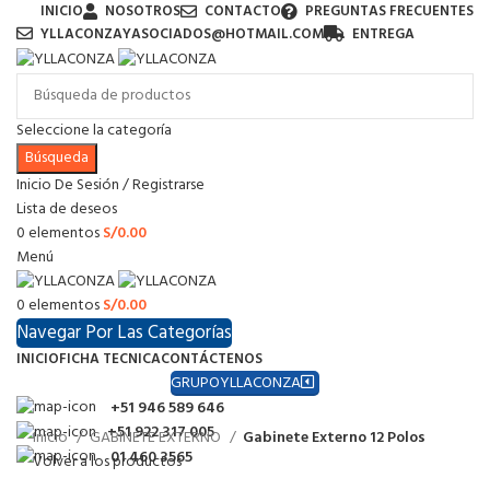
INICIO
NOSOTROS
CONTACTO
PREGUNTAS FRECUENTES
YLLACONZAYASOCIADOS@HOTMAIL.COM
ENTREGA
Seleccione la categoría
Búsqueda
Inicio De Sesión / Registrarse
Lista de deseos
0
elementos
S/
0.00
Menú
0
elementos
S/
0.00
Navegar Por Las Categorías
INICIO
FICHA TECNICA
CONTÁCTENOS
GRUPOYLLACONZA
+51 946 589 646
+51 922 317 005
Inicio
GABINETE EXTERNO
Gabinete Externo 12 Polos
01 460 3565
Volver a los productos