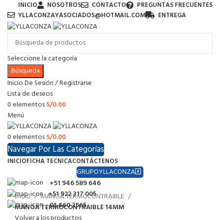
INICIO
NOSOTROS
CONTACTO
PREGUNTAS FRECUENTES
YLLACONZAYASOCIADOS@HOTMAIL.COM
ENTREGA
Seleccione la categoría
Búsqueda
Inicio De Sesión / Registrarse
Lista de deseos
0
elementos
S/
0.00
Menú
0
elementos
S/
0.00
Navegar Por Las Categorías
INICIO
FICHA TECNICA
CONTÁCTENOS
GRUPOYLLACONZA
+51 946 589 646
+51 922 317 005
Inicio
MANGA TERMOCONTRAIBLE
01 460 3565
MANGA TERMOCONTRAIBLE 14MM
Volver a los productos