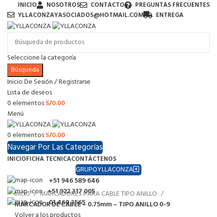
INICIO
NOSOTROS
CONTACTO
PREGUNTAS FRECUENTES
YLLACONZAYASOCIADOS@HOTMAIL.COM
ENTREGA
Seleccione la categoría
Búsqueda
Inicio De Sesión / Registrarse
Lista de deseos
0
elementos
S/
0.00
Menú
0
elementos
S/
0.00
Navegar Por Las Categorías
INICIO
FICHA TECNICA
CONTÁCTENOS
GRUPOYLLACONZA
+51 946 589 646
+51 922 317 005
Inicio
MARCADORES PARA CABLE TIPO ANILLO
01 460 3565
MARCADOR DE CABLE – 0.75mm – TIPO ANILLO 0-9
Volver a los productos