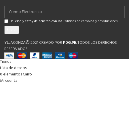
He leído y estoy de acuerdo con las
Políticas de cambios y devoluciones
YLLACONZA
2021 CREADO POR
PDG.PE
. TODOS LOS DERECHOS
RESERVADOS
Tienda
Lista de deseos
0
elementos
Carro
Mi cuenta