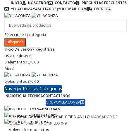
INICIO
NOSOTROS
CONTACTO
PREGUNTAS FRECUENTES
YLLACONZAYASOCIADOS@HOTMAIL.COM
ENTREGA
Seleccione la categoría
Búsqueda
Inicio De Sesión / Registrarse
Lista de deseos
0
elementos
S/
0.00
Menú
0
elementos
S/
0.00
Navegar Por Las Categorías
INICIO
FICHA TECNICA
CONTÁCTENOS
GRUPOYLLACONZA
+51 946 589 646
+51 922 317 005
Inicio
MARCADORES PARA CABLE TIPO ANILLO
MARCADOR DE
01 460 3565
CABLE – 10mm – TIPO ANILLO 0-9
Volver a los productos