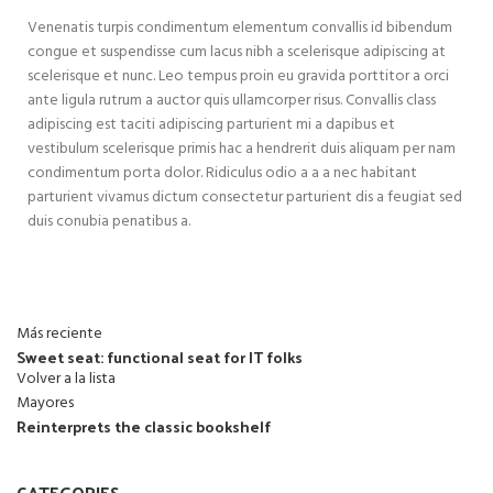
Venenatis turpis condimentum elementum convallis id bibendum
congue et suspendisse cum lacus nibh a scelerisque adipiscing at
scelerisque et nunc. Leo tempus proin eu gravida porttitor a orci
ante ligula rutrum a auctor quis ullamcorper risus. Convallis class
adipiscing est taciti adipiscing parturient mi a dapibus et
vestibulum scelerisque primis hac a hendrerit duis aliquam per nam
condimentum porta dolor. Ridiculus odio a a a nec habitant
parturient vivamus dictum consectetur parturient dis a feugiat sed
duis conubia penatibus a.
Más reciente
Sweet seat: functional seat for IT folks
Volver a la lista
Mayores
Reinterprets the classic bookshelf
CATEGORIES