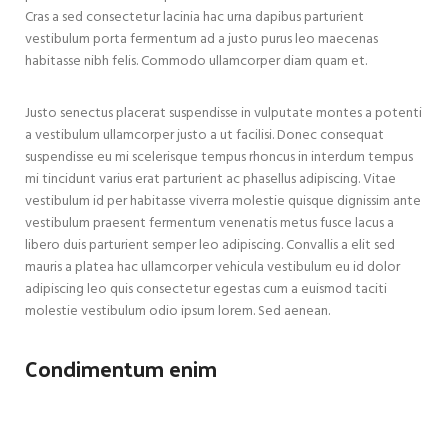
Cras a sed consectetur lacinia hac urna dapibus parturient
vestibulum porta fermentum ad a justo purus leo maecenas
habitasse nibh felis. Commodo ullamcorper diam quam et.
Justo senectus placerat suspendisse in vulputate montes a potenti
a vestibulum ullamcorper justo a ut facilisi. Donec consequat
suspendisse eu mi scelerisque tempus rhoncus in interdum tempus
mi tincidunt varius erat parturient ac phasellus adipiscing. Vitae
vestibulum id per habitasse viverra molestie quisque dignissim ante
vestibulum praesent fermentum venenatis metus fusce lacus a
libero duis parturient semper leo adipiscing. Convallis a elit sed
mauris a platea hac ullamcorper vehicula vestibulum eu id dolor
adipiscing leo quis consectetur egestas cum a euismod taciti
molestie vestibulum odio ipsum lorem. Sed aenean.
Condimentum enim