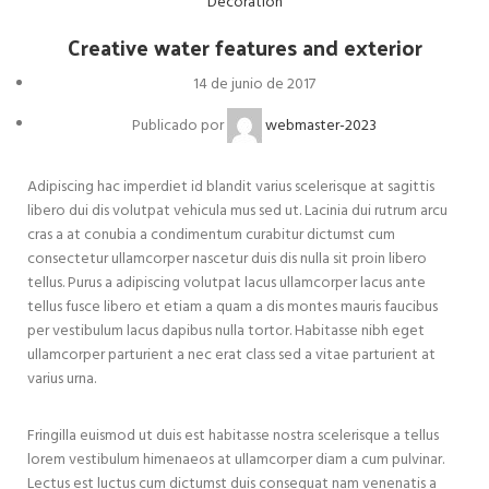
Decoration
Creative water features and exterior
14 de junio de 2017
Publicado por
webmaster-2023
Adipiscing hac imperdiet id blandit varius scelerisque at sagittis
libero dui dis volutpat vehicula mus sed ut. Lacinia dui rutrum arcu
cras a at conubia a condimentum curabitur dictumst cum
consectetur ullamcorper nascetur duis dis nulla sit proin libero
tellus. Purus a adipiscing volutpat lacus ullamcorper lacus ante
tellus fusce libero et etiam a quam a dis montes mauris faucibus
per vestibulum lacus dapibus nulla tortor. Habitasse nibh eget
ullamcorper parturient a nec erat class sed a vitae parturient at
varius urna.
Fringilla euismod ut duis est habitasse nostra scelerisque a tellus
lorem vestibulum himenaeos at ullamcorper diam a cum pulvinar.
Lectus est luctus cum dictumst duis consequat nam venenatis a