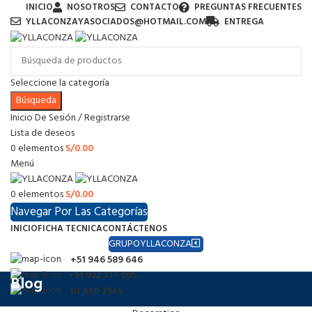
INICIO
NOSOTROS
CONTACTO
PREGUNTAS FRECUENTES
YLLACONZAYASOCIADOS@HOTMAIL.COM
ENTREGA
Seleccione la categoría
Búsqueda
Inicio De Sesión / Registrarse
Lista de deseos
0
elementos
S/
0.00
Menú
0
elementos
S/
0.00
Navegar Por Las Categorías
INICIO
FICHA TECNICA
CONTÁCTENOS
GRUPOYLLACONZA
+51 946 589 646
+51 922 317 005
Blog
01 460 3565