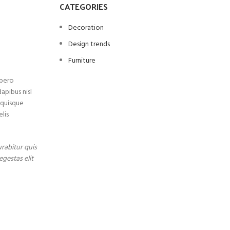
CATEGORIES
Decoration
Design trends
Furniture
ibero
apibus nisl
 quisque
lis
urabitur quis
gestas elit