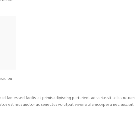
isse eu
 fames sed facilisi at primis adipiscing parturient ad varius sit tellus rutrum a
os est risus auctor ac senectus volutpat viverra ullamcorper a nec suscipit