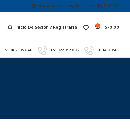
yllaconzayasociados@hotmail.com
ENTREGA
0
Inicio De Sesión / Registrarse
S/
0.00
+51 946 589 646
+51 922 317 005
01 460 3565