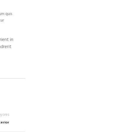
um quis
tur
ient in
drerit
yores
erior