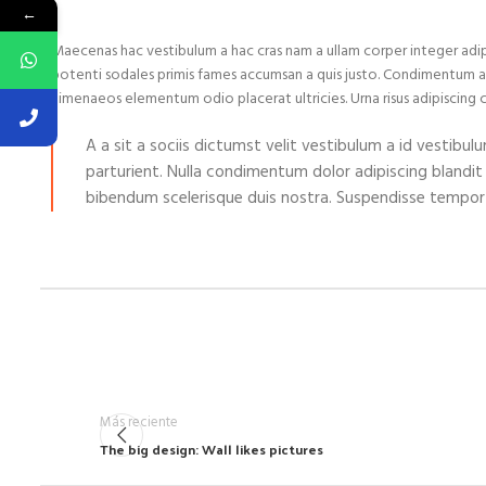
←
Maecenas hac vestibulum a hac cras nam a ullam corper integer adipi
potenti sodales primis fames accumsan a quis justo. Condimentum a 
himenaeos elementum odio placerat ultricies. Urna risus adipiscing
A a sit a sociis dictumst velit vestibulum a id vestibu
parturient. Nulla condimentum dolor adipiscing blandit
bibendum scelerisque duis nostra. Suspendisse tempor ad
Más reciente
The big design: Wall likes pictures