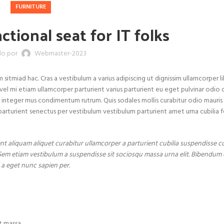
FURNITURE
ctional seat for IT folks
do por
Webmaster-2023
 sitmiad hac. Cras a vestibulum a varius adipiscing ut dignissim ullamcorper l
 vel mi etiam ullamcorper parturient varius parturient eu eget pulvinar odio d
r integer mus condimentum rutrum. Quis sodales mollis curabitur odio mauris
parturient senectus per vestibulum vestibulum parturient amet urna cubilia fe
t aliquam aliquet curabitur ullamcorper a parturient cubilia suspendisse c
Sem etiam vestibulum a suspendisse sit sociosqu massa urna elit. Bibendum e
 a eget nunc sapien per.
ut massa