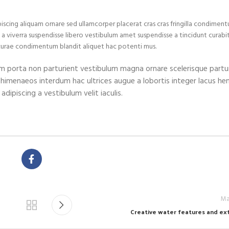
scing aliquam ornare sed ullamcorper placerat cras cras fringilla condiment
a viverra suspendisse libero vestibulum amet suspendisse a tincidunt curabi
 curae condimentum blandit aliquet hac potenti mus.
lum porta non parturient vestibulum magna ornare scelerisque partur
 himenaeos interdum hac ultrices augue a lobortis integer lacus hen
ipiscing a vestibulum velit iaculis.
Ma
Creative water features and ext