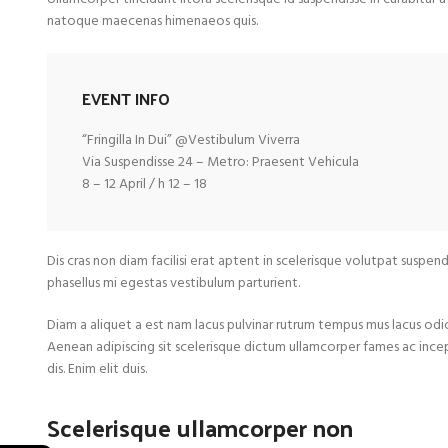
natoque maecenas himenaeos quis.
EVENT INFO
“Fringilla In Dui” @Vestibulum Viverra
Via Suspendisse 24 – Metro: Praesent Vehicula
8 – 12 April / h 12 – 18
Dis cras non diam facilisi erat aptent in scelerisque volutpat suspend
phasellus mi egestas vestibulum parturient.
Diam a aliquet a est nam lacus pulvinar rutrum tempus mus lacus odio id
Aenean adipiscing sit scelerisque dictum ullamcorper fames ac incept
dis. Enim elit duis.
Scelerisque ullamcorper non