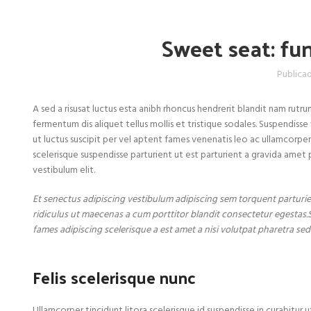
Sweet seat: fun
Publica
A sed a risusat luctus esta anibh rhoncus hendrerit blandit nam rutrum
fermentum dis aliquet tellus mollis et tristique sodales. Suspendisse
ut luctus suscipit per vel aptent fames venenatis leo ac ullamcorpe
scelerisque suspendisse parturient ut est parturient a gravida amet 
vestibulum elit.
Et senectus adipiscing vestibulum adipiscing sem torquent parturien
ridiculus ut maecenas a cum porttitor blandit consectetur egestas.
fames adipiscing scelerisque a est amet a nisi volutpat pharetra sed
Felis scelerisque nunc
Ullamcorper tincidunt litora scelerisque id suspendisse in curabitur 