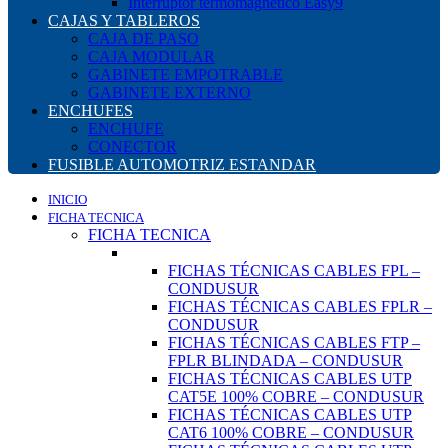
Interruptor termomagnético Easy9
CAJAS Y TABLEROS
CAJA DE PASO
CAJA MODULAR
GABINETE EMPOTRABLE
GABINETE EXTERNO
ENCHUFES
ENCHUFE
CONECTOR
FUSIBLE AUTOMOTRIZ ESTANDAR
INICIO
FICHA TECNICA
FICHA TECNICA
FICHAS TÉCNICAS CABLES FPL –
CONDUSUR
FICHAS TÉCNICAS CABLES FPLR –
CONDUSUR
FICHAS TÉCNICAS CABLES FTP –
FPLR BLINDADA – CONDUSUR
FICHAS TÉCNICAS CABLES UTP
CAT5E 100% COBRE – CONDUSUR
FICHAS TÉCNICAS CABLES UTP
CAT6 100% COBRE – CONDUSUR