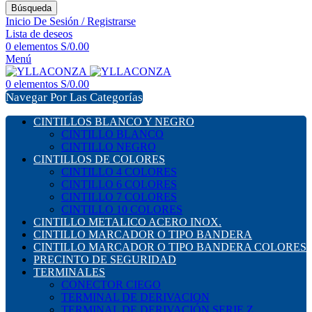
Búsqueda
Inicio De Sesión / Registrarse
Lista de deseos
0
elementos
S/
0.00
Menú
0
elementos
S/
0.00
Navegar Por Las Categorías
CINTILLOS BLANCO Y NEGRO
CINTILLO BLANCO
CINTILLO NEGRO
CINTILLOS DE COLORES
CINTILLO 4 COLORES
CINTILLO 6 COLORES
CINTILLO 7 COLORES
CINTILLO 10 COLORES
CINTILLO METALICO ACERO INOX.
CINTILLO MARCADOR O TIPO BANDERA
CINTILLO MARCADOR O TIPO BANDERA COLORES
PRECINTO DE SEGURIDAD
TERMINALES
CONECTOR CIEGO
TERMINAL DE DERIVACION
TERMINAL DE DERIVACIÓN SERIE Z