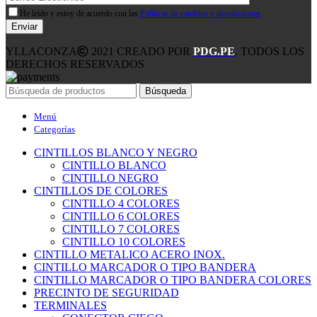
He leído y estoy de acuerdo con las
Políticas de cambios y devoluciones
YLLACONZA
2021 CREADO POR
PDG.PE
. TODOS LOS
DERECHOS RESERVADOS
Búsqueda
Menú
Categorías
CINTILLOS BLANCO Y NEGRO
CINTILLO BLANCO
CINTILLO NEGRO
CINTILLOS DE COLORES
CINTILLO 4 COLORES
CINTILLO 6 COLORES
CINTILLO 7 COLORES
CINTILLO 10 COLORES
CINTILLO METALICO ACERO INOX.
CINTILLO MARCADOR O TIPO BANDERA
CINTILLO MARCADOR O TIPO BANDERA COLORES
PRECINTO DE SEGURIDAD
TERMINALES