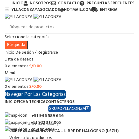
INICIO
NOSOTROS
CONTACTO
PREGUNTAS FRECUENTES
YLLACONZAYASOCIADOS@HOTMAIL.COM
ENTREGA
Seleccione la categoría
Búsqueda
Inicio De Sesión / Registrarse
Lista de deseos
0
elementos
S/
0.00
Menú
0
elementos
S/
0.00
Navegar Por Las Categorías
INICIO
FICHA TECNICA
CONTÁCTENOS
GRUPOYLLACONZA
+51 946 589 646
+51 922 317 005
Inicio
CABLE ALARMA
01 460 3565
CABLE ALARMA 4X22 CCA – LIBRE DE HALÓGENO (LSZH)
Volver a los productos