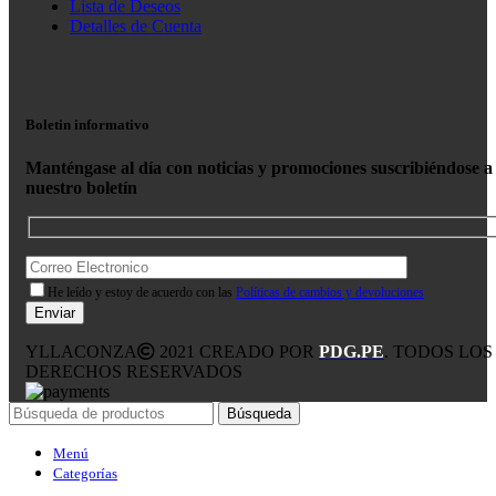
Lista de Deseos
Detalles de Cuenta
Boletin informativo
Manténgase al día con noticias y promociones suscribiéndose a
nuestro boletín
He leído y estoy de acuerdo con las
Políticas de cambios y devoluciones
YLLACONZA
2021 CREADO POR
PDG.PE
. TODOS LOS
DERECHOS RESERVADOS
Búsqueda
Menú
Categorías