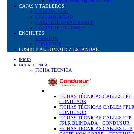
Interruptor termomagnético Easy9
CAJAS Y TABLEROS
CAJA DE PASO
CAJA MODULAR
GABINETE EMPOTRABLE
GABINETE EXTERNO
ENCHUFES
ENCHUFE
CONECTOR
FUSIBLE AUTOMOTRIZ ESTANDAR
INICIO
FICHA TECNICA
FICHA TECNICA
FICHAS TÉCNICAS CABLES FPL 
CONDUSUR
FICHAS TÉCNICAS CABLES FPLR
CONDUSUR
FICHAS TÉCNICAS CABLES FTP 
FPLR BLINDADA – CONDUSUR
FICHAS TÉCNICAS CABLES UTP
CAT5E 100% COBRE – CONDUSU