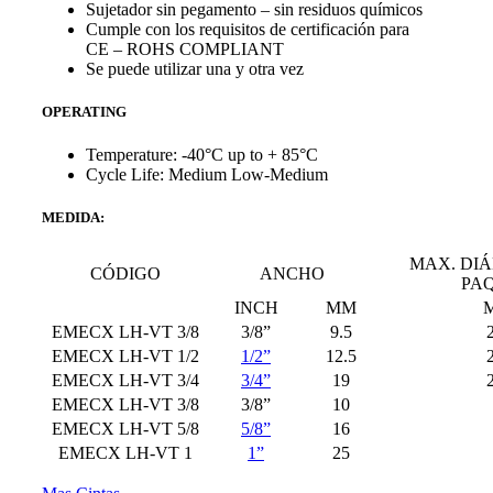
Sujetador sin pegamento – sin residuos químicos
Cumple con los requisitos de certificación para
CE – ROHS COMPLIANT
Se puede utilizar una y otra vez
OPERATING
Temperature: -40°C up to + 85°C
Cycle Life: Medium Low-Medium
MEDIDA:
MAX. DI
CÓDIGO
ANCHO
PA
INCH
MM
EMECX LH-VT 3/8
3/8”
9.5
EMECX LH-VT 1/2
1/2”
12.5
EMECX LH-VT 3/4
3/4”
19
EMECX LH-VT 3/8
3/8”
10
EMECX LH-VT 5/8
5/8”
16
EMECX LH-VT 1
1”
25