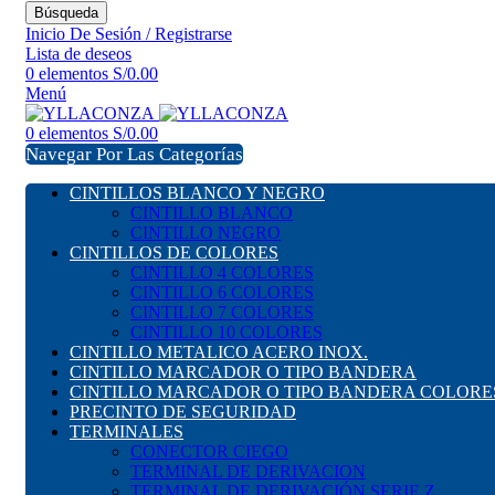
Búsqueda
Inicio De Sesión / Registrarse
Lista de deseos
0
elementos
S/
0.00
Menú
0
elementos
S/
0.00
Navegar Por Las Categorías
CINTILLOS BLANCO Y NEGRO
CINTILLO BLANCO
CINTILLO NEGRO
CINTILLOS DE COLORES
CINTILLO 4 COLORES
CINTILLO 6 COLORES
CINTILLO 7 COLORES
CINTILLO 10 COLORES
CINTILLO METALICO ACERO INOX.
CINTILLO MARCADOR O TIPO BANDERA
CINTILLO MARCADOR O TIPO BANDERA COLORE
PRECINTO DE SEGURIDAD
TERMINALES
CONECTOR CIEGO
TERMINAL DE DERIVACION
TERMINAL DE DERIVACIÓN SERIE Z