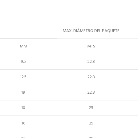
MAX. DIÁMETRO DEL PAQUETE
MM
MTS
9.5
22.8
12.5
22.8
19
22.8
10
25
16
25