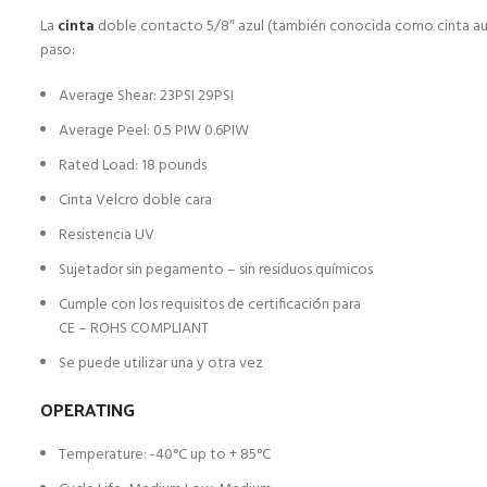
La
cinta
doble contacto 5/8″ azul (también conocida como cinta auto
paso:
Average Shear: 23PSI 29PSI
Average Peel: 0.5 PIW 0.6PIW
Rated Load: 18 pounds
Cinta Velcro doble cara
Resistencia UV
Sujetador sin pegamento – sin residuos químicos
Cumple con los requisitos de certificación para
CE – ROHS COMPLIANT
Se puede utilizar una y otra vez
OPERATING
Temperature: -40°C up to + 85°C