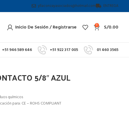
yllaconzayasociados@hotmail.com
ENTREGA
0
Inicio De Sesión / Registrarse
S/
0.00
+51 946 589 646
+51 922 317 005
01 460 3565
ONTACTO 5/8″ AZUL
iduos químicos
ificación para: CE – ROHS COMPLIANT